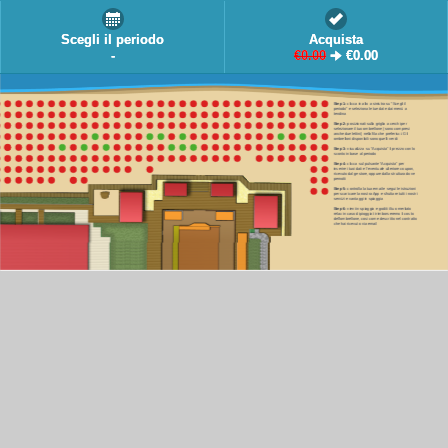
Scegli il periodo
Acquista
-
€
0.00
🠊
€
0.00
Step 1:
clicca in alto a sinistra su “Scegli il
periodo” e seleziona le tue date dai menù a
tendina
Step 2:
posizionati sulla griglia a cerchi per
selezionare il tuo ombrellone (sono compresi
anche due lettini) nella fila che preferisci. Gli
ombrelloni disponibili sono quelli verdi
Step 3:
visualizza su "Acquista" il prezzo con lo
sconto in base al periodo
Step 4:
clicca sul pulsante “Acquista” per
inserire i tuoi dati e l'eventuale ulteriore coupon,
ricevuto dal gestore, oppure dalla struttura dove
pernotti
Step 5:
controlla la tua email e segui le istruzioni
per scaricare la nostra App e sfruttare tutti i nostri
servizi e vantaggi in spiaggia
Step 6:
vieni in spiaggia e goditi il tuo meritato
relax in caso di pioggia ti rimborseremo il costo
dell'ombrellone, cosi come descritto nel contratto
che hai ricevuto via email